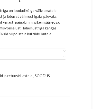
striga on loodud kõige väiksematele
st ja lõbusat välimust igaks päevaks.
d kenasti paigal, ning pikem sääreosa,
ndmisvõimalust. Tähemustriga kangas
ksid nii poistele kui tüdrukutele
ikujaile
e eesmärgiga: see kaitseb väikelapse
g tagab pükste pikema kandmisperioodi.
asulik nii keskkonnale kui ka pere
d ja retuusid lastele
,
SOODUS
id on kergesti jalga pandavad,
ks kandmiseks.