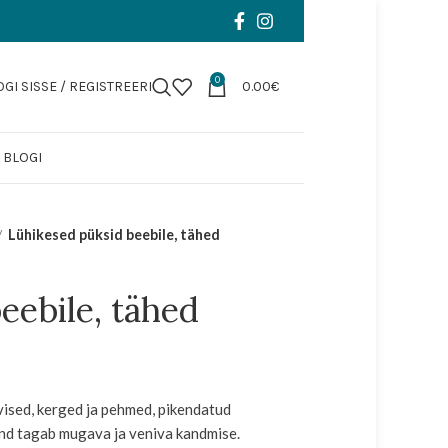
0
OGI SISSE / REGISTREERI
0.00
€
 BLOGI
Lühikesed püksid beebile, tähed
eebile, tähed
vised, kerged ja pehmed, pikendatud
and tagab mugava ja veniva kandmise.