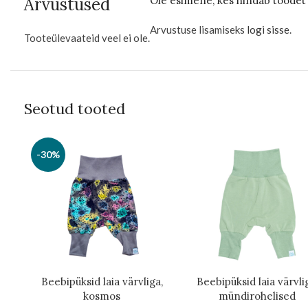
Arvustused
Ole esimene, kes hindab toodet 
Arvustuse lisamiseks
logi sisse
.
Tooteülevaateid veel ei ole.
Seotud tooted
-30%
Beebipüksid laia värvliga,
Beebipüksid laia värvli
kosmos
mündirohelised