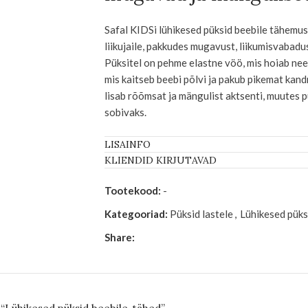
Safal KIDSi lühikesed püksid beebile tähemu
liikujaile, pakkudes mugavust, liikumisvabadu
Püksitel on pehme elastne vöö, mis hoiab nee
mis kaitseb beebi põlvi ja pakub pikemat ka
lisab rõõmsat ja mängulist aktsenti, muutes pü
sobivaks.
Täiuslik disain väikestele li
LISAINFO
KLIENDID KIRJUTAVAD
Pikendatud sääreosa on mõeldud kahe peamis
Tootekood:
-
põlvi, kui samm võib veel olla ebakindel, nin
Tänu sellele saab pükse kanda kauem, mis on k
Kategooriad:
Püksid lastele
,
Lühikesed püksi
eelarvele. Elastse vöö ja pehme kangaga püks
Share:
pakkudes maksimaalset mugavust igapäevase
Materjal ja kvaliteet