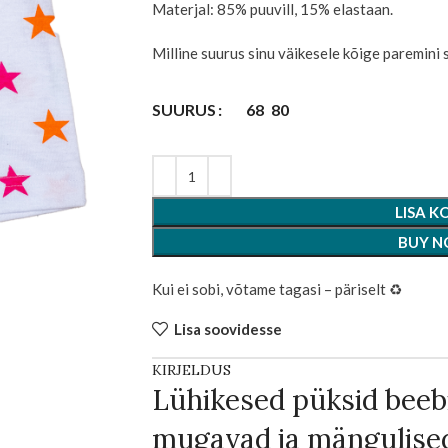
Materjal: 85% puuvill, 15% elastaan.
Milline suurus sinu väikesele kõige paremini 
68
80
SUURUS
LISA K
BUY 
Kui ei sobi, võtame tagasi – päriselt ♻️
Lisa soovidesse
KIRJELDUS
Lühikesed püksid beeb
mugavad ja mängulise