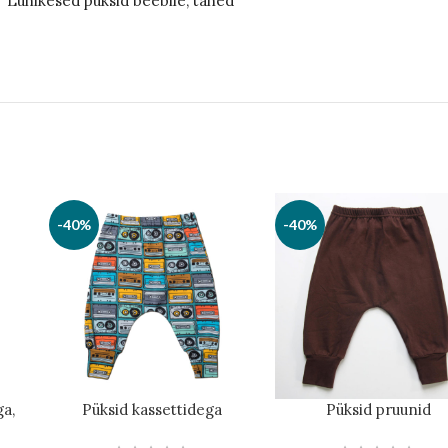
“Lühikesed püksid beebile, tähed”
Pükste kangas koosneb 85% puuvillast ja 15%
loomulikult pehme ja hingavana, elastaan lisa
kuju ka pärast korduvaid pesusid. Kangas on 
aktiivsete väikelaste vajadusi silmas pidades
kestavad mitu kandmiskorda ja pesukorda, s
ja värvi.
Mitmekülgne igapäevaseks
Tähemustriga püksid muudavad igapäevase ka
-40%
-40%
Pikendatud sääreosa pakub lisakaitset põlve
samas kui elastne vöö tagab pükste mugava p
Püksid sobivad suurepäraselt koduseks olemi
mänguväljakule minnes. Materjal on kergesti 
püksid säilitavad oma pehmuse ja välimuse ka
Lühikesed püksid beebile tähemustriga on su
ga,
Püksid kassettidega
Püksid pruunid
sääreosaga põlvekaitseks ning elastaani lis
Materjal: 85% puuvill, 15% elastaan.