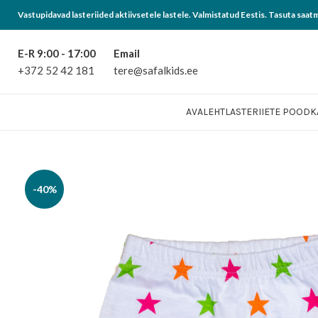
Vastupidavad lasteriided aktiivsetele lastele. Valmistatud Eestis. Tasuta saat
E-R 9:00 - 17:00
Email
+372 52 42 181
tere@safalkids.ee
AVALEHT
LASTERIIETE POOD
K
-40%