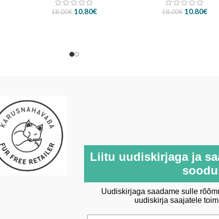
Algne
Current
Algne
Cur
10.80
€
10.80
€
18.00
€
18.00
€
hind
price
hind
pri
oli:
is:
oli:
is:
18.00€.
10.80€.
18.00€.
10.
Liitu uudiskirjaga ja s
soodu
Uudiskirjaga saadame sulle rõõmus
uudiskirja saajatele toi