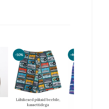
 elastaanist. Puuvill hoiab beebi naha
b venivust ning aitab pükstel säilitada
nahasõbralik, vastupidav ja loodud
. Pükste kvaliteet tagab, et need
äilitades samas oma pehmuse, venivuse
 kasutamiseks
ndmise lõbusaks ja mänguliseks.
-50%
-40%
dele ja pikemat kandmisvõimalust,
üsimise aktiivsete mängude ajal.
seks, jalutuskäikudeks või
hooldatav ja vastupidav, mistõttu
 pärast korduvaid pesusid.
vised, kerged ja pehmed, pikendatud
Lühikesed püksid beebile,
and tagab mugava ja veniva kandmise.
kassettidega