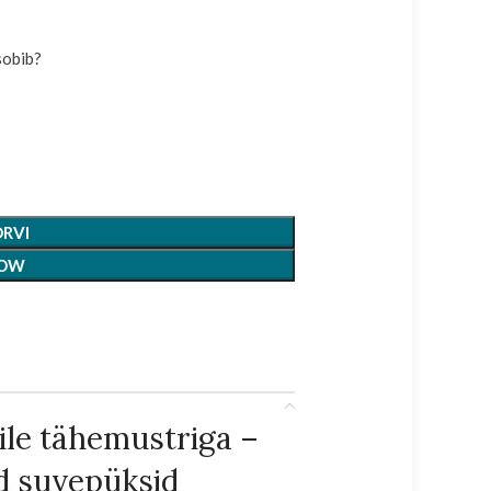
sobib?
ORVI
NOW
ile tähemustriga –
d suvepüksid