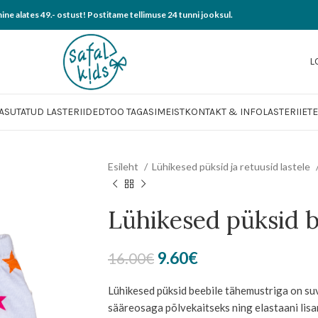
mine alates 49.- ostust! Postitame tellimuse 24 tunni jooksul.
L
ASUTATUD LASTERIIDED
TOO TAGASI
MEIST
KONTAKT & INFO
LASTERIIETE
Esileht
Lühikesed püksid ja retuusid lastele
Lühikesed püksid b
Algne
Current
9.60
€
16.00
€
hind
price
Lühikesed püksid beebile tähemustriga on su
oli:
is:
sääreosaga põlvekaitseks ning elastaani lis
16.00€.
9.60€.