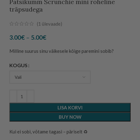
Patsikumm Scrunchie mini roheline
träpsudega
(
1
ülevaade)
Price
3.00
€
–
5.00
€
range:
3.00€
Milline suurus sinu väikesele kõige paremini sobib?
through
KOGUS
5.00€
LISA KORVI
BUY NOW
Kui ei sobi, võtame tagasi – päriselt ♻️