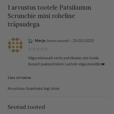
1 arvustus tootele
Patsikumm
Scrunchie mini roheline
träpsudega
Merje
–
25/02/2025
(toote omanik)
Väga mõnusalt veniv patsikumm, mis hoiab
ilusasti juukseid kinni. Lastele väga meeldib.❤️
Lisa arvustus
Arvustuse lisamiseks
logi sisse
.
Seotud tooted