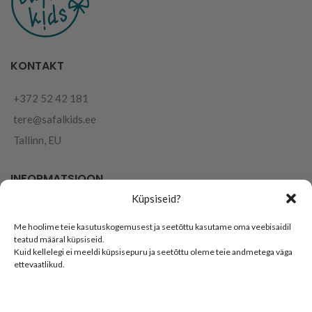
KONTAKT
+372 52 42 181
tere@safalkids.ee
Tallinn, EU
INFORMATSIOON
Küpsiseid?
Müügikohad
Me hoolime teie kasutuskogemusest ja seetõttu kasutame oma veebisaidil
Kasutustingimused
teatud määral küpsiseid.
Kuid kellelegi ei meeldi küpsisepuru ja seetõttu oleme teie andmetega väga
Privaatsuspoliitika
ettevaatlikud.
Järelmaks & osamaksed