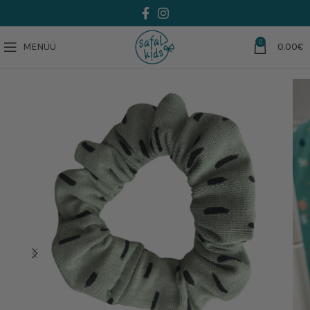
0
MENÜÜ
0.00
€