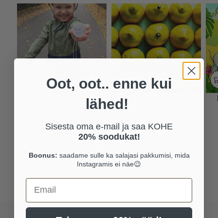
Oot, oot.. enne kui
Safal KIDS helkur
Postkaart “Armastus
lähed!
kümne sidruni vastu”
2.00
€
Sisesta oma e-mail ja saa KOHE
2.00
€
20% soodukat!
Boonus:
saadame sulle ka salajasi pakkumisi, mida
Instagramis ei näe😉
Email