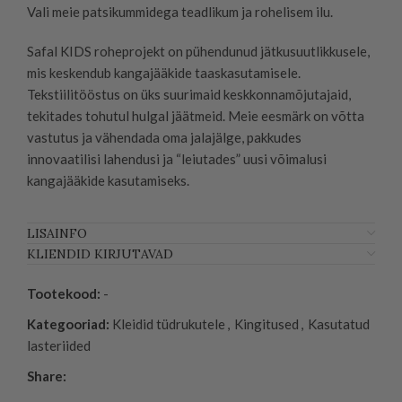
Vali meie patsikummidega teadlikum ja rohelisem ilu.
Safal KIDS roheprojekt on pühendunud jätkusuutlikkusele,
mis keskendub kangajääkide taaskasutamisele.
Tekstiilitööstus on üks suurimaid keskkonnamõjutajaid,
tekitades tohutul hulgal jäätmeid. Meie eesmärk on võtta
vastutus ja vähendada oma jalajälge, pakkudes
innovaatilisi lahendusi ja “leiutades” uusi võimalusi
kangajääkide kasutamiseks.
LISAINFO
KLIENDID KIRJUTAVAD
Tootekood:
-
Kategooriad:
Kleidid tüdrukutele
,
Kingitused
,
Kasutatud
lasteriided
Share: