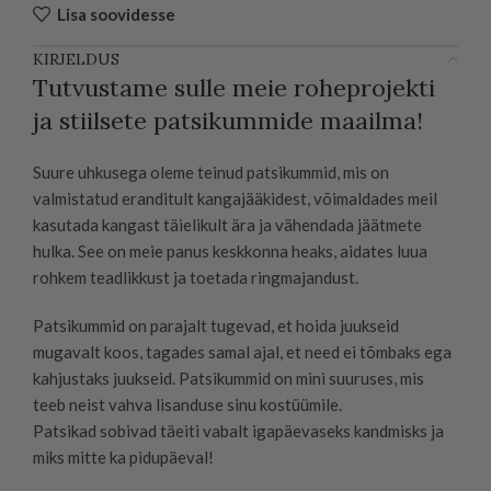
Lisa soovidesse
KIRJELDUS
Tutvustame sulle meie roheprojekti
ja stiilsete patsikummide maailma!
Suure uhkusega oleme teinud patsikummid, mis on
valmistatud eranditult kangajääkidest, võimaldades meil
kasutada kangast täielikult ära ja vähendada jäätmete
hulka. See on meie panus keskkonna heaks, aidates luua
rohkem teadlikkust ja toetada ringmajandust.
Patsikummid on parajalt tugevad, et hoida juukseid
mugavalt koos, tagades samal ajal, et need ei tõmbaks ega
kahjustaks juukseid. Patsikummid on mini suuruses, mis
teeb neist vahva lisanduse sinu kostüümile.
Patsikad sobivad täeiti vabalt igapäevaseks kandmisks ja
miks mitte ka pidupäeval!